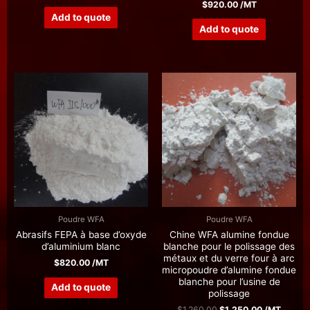
$
920.00
/MT
Add to quote
Add to quote
Poudre WFA
Poudre WFA
Abrasifs FEPA à base d’oxyde
Chine WFA alumine fondue
d’aluminium blanc
blanche pour le polissage des
métaux et du verre four à arc
$
820.00
/MT
micropoudre d’alumine fondue
blanche pour l’usine de
Add to quote
polissage
$
1,260.00
$
1,250.00
/MT