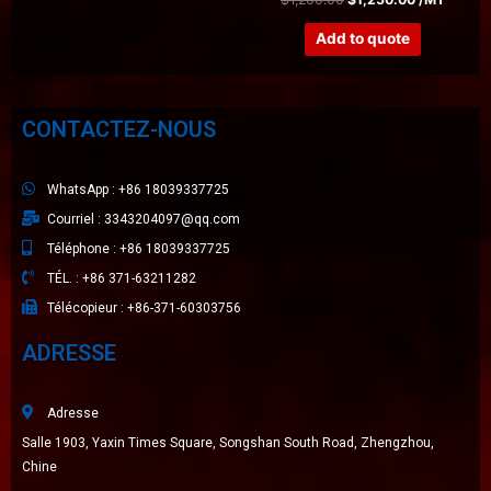
Add to quote
CONTACTEZ-NOUS
WhatsApp : +86 18039337725
Courriel : 3343204097@qq.com
Téléphone : +86 18039337725
TÉL. : +86 371-63211282
Télécopieur : +86-371-60303756
ADRESSE
Adresse
Salle 1903, Yaxin Times Square, Songshan South Road, Zhengzhou,
Chine